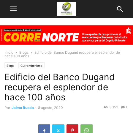
Inicio
Blogs
Edificio del Banco Dugand recupera el esplendor de
hace 100 años
Blogs
Curramberismo
Edificio del Banco Dugand
recupera el esplendor de
hace 100 años
3052
0
Por
Jaime Rueda
-
8 agosto, 2020