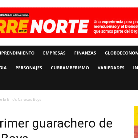
MPRENDIMIENTO
EMPRESAS
FINANZAS
GLOBOECONOM
GIA
PERSONAJES
CURRAMBERISMO
VARIEDADES
I
e la Billo’s Caracas Boys
 primer guarachero de