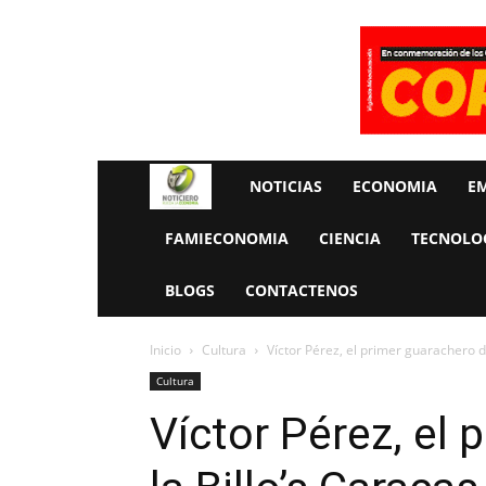
Rueda
NOTICIAS
ECONOMIA
E
La
FAMIECONOMIA
CIENCIA
TECNOLO
Economia
BLOGS
CONTACTENOS
Inicio
Cultura
Víctor Pérez, el primer guarachero d
Cultura
Víctor Pérez, el