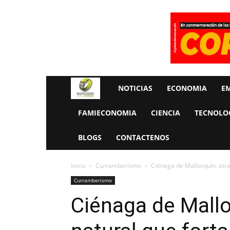
Rueda
NOTICIAS
ECONOMIA
E
La
FAMIECONOMIA
CIENCIA
TECNOLO
Economia
BLOGS
CONTACTENOS
Inicio
Curramberismo
Ciénaga de Mallorquín, atra
Curramberismo
Ciénaga de Mallo