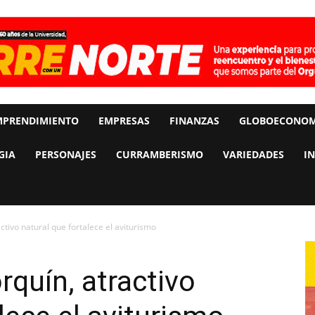
MPRENDIMIENTO
EMPRESAS
FINANZAS
GLOBOECONOM
GIA
PERSONAJES
CURRAMBERISMO
VARIEDADES
I
ctivo natural que fortalece el aviturismo
rquín, atractivo