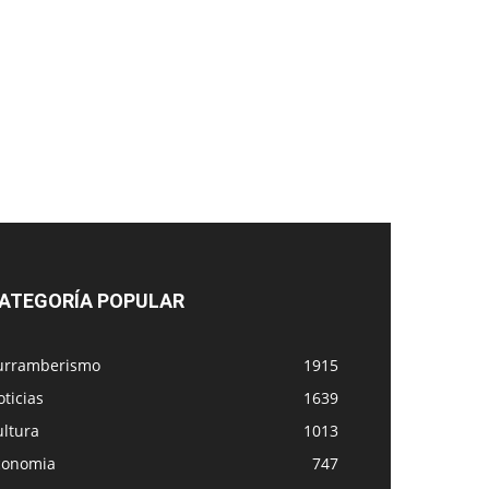
ATEGORÍA POPULAR
urramberismo
1915
ticias
1639
ultura
1013
conomia
747