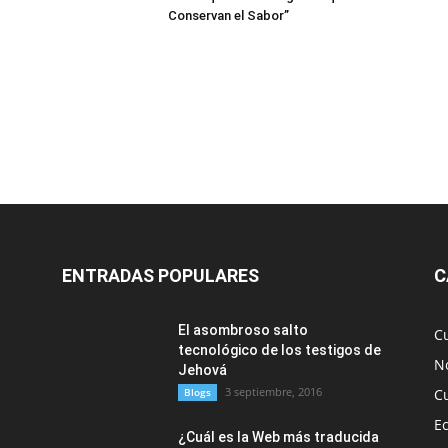
Conservan el Sabor”
ENTRADAS POPULARES
C
El asombroso salto
C
tecnológico de los testigos de
No
Jehová
3 septiembre, 2016
Blogs
C
E
¿Cuál es la Web más traducida