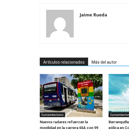
Jaime Rueda
Artículos relacionados
Más del autor
Curramberismo
Curramberis
Nuevos radares refuerzan la
Barranquilla
movilidad en la carrera 65A con 99
eólica en C