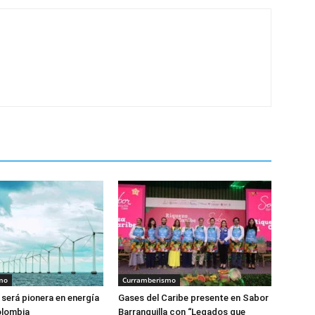
mo
Curramberismo
 será pionera en energía
Gases del Caribe presente en Sabor
olombia
Barranquilla con “Legados que