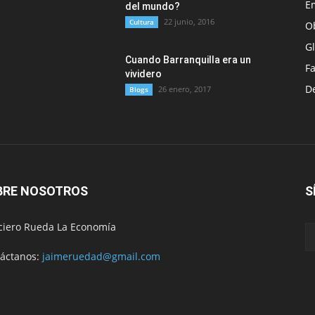
E
del mundo?
22 junio, 2016
Cultura
O
G
Cuando Barranquilla era un
F
vividero
D
26 enero, 2017
Blogs
BRE NOSOTROS
S
ciero Rueda La Economía
áctanos:
jaimeruedad@gmail.com