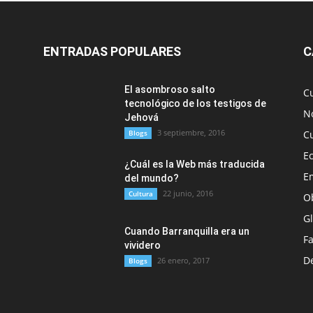
ENTRADAS POPULARES
C
El asombroso salto
C
tecnológico de los testigos de
No
Jehová
3 septiembre, 2016
Blogs
C
E
¿Cuál es la Web más traducida
E
del mundo?
22 junio, 2016
Cultura
O
G
Cuando Barranquilla era un
F
vividero
D
26 enero, 2017
Blogs