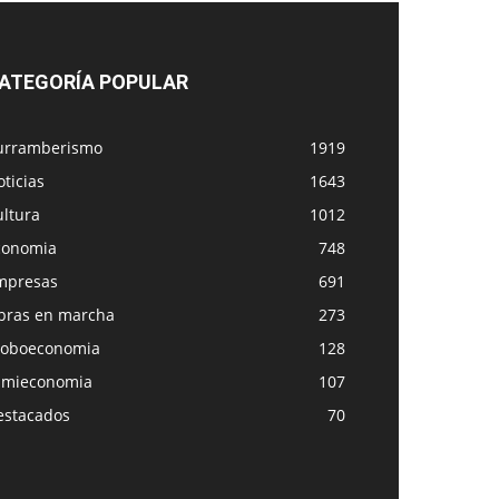
ATEGORÍA POPULAR
urramberismo
1919
ticias
1643
ultura
1012
conomia
748
mpresas
691
bras en marcha
273
loboeconomia
128
amieconomia
107
estacados
70