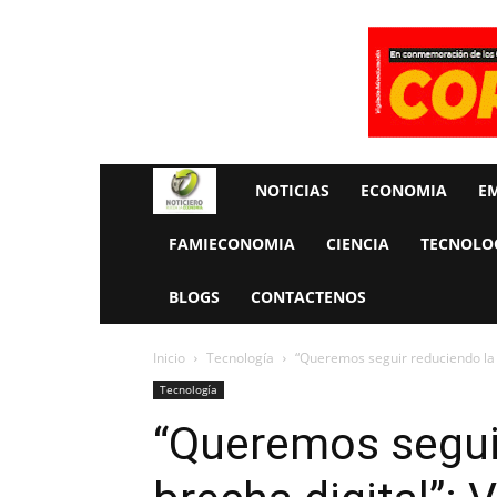
Rueda
NOTICIAS
ECONOMIA
E
La
FAMIECONOMIA
CIENCIA
TECNOLO
Economia
BLOGS
CONTACTENOS
Inicio
Tecnología
“Queremos seguir reduciendo la 
Tecnología
“Queremos segui