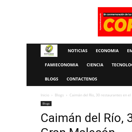
Rueda
NOTICIAS
ECONOMIA
E
La
FAMIECONOMIA
CIENCIA
TECNOLO
Economia
BLOGS
CONTACTENOS
Inicio
Blogs
Caimán del Río, 30 restaurantes en e
Blogs
Caimán del Río, 