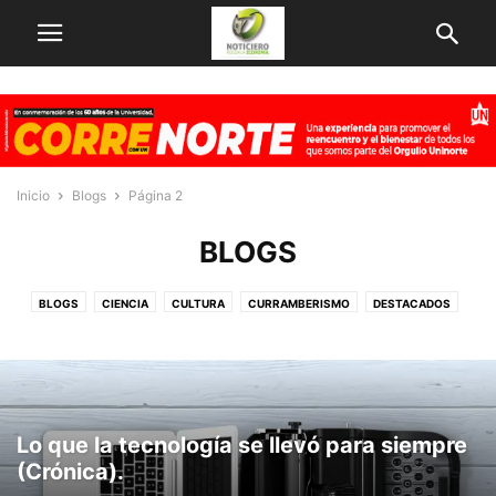
Inicio
Blogs
Página 2
BLOGS
BLOGS
CIENCIA
CULTURA
CURRAMBERISMO
DESTACADOS
ECONOMIA
EMPRENDIMIENTO
EMPRESAS
FAMIECONOMIA
FINANZAS
GLOBOECONOMIA
INNOVACION
NOTICIAS
OBRAS EN MARCHA
OTROS
PERSONAJES
TECNOLOGÍA
VARIEDADES
Lo que la tecnología se llevó para siempre
(Crónica).