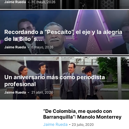
Jaime Rueda
-
10 mayo, 2026
Recordando a “Pescaíto”, el eje y la alegría
de la Billo´s...
Jaime Rueda
-
6 mayo, 2026
Un aniversario más como periodista
profesional
Jaime Rueda
-
21 abril, 2026
“De Colombia, me quedo con
Barranquilla”: Manolo Monterrey
Jaime Rueda
-
23 julio, 2020